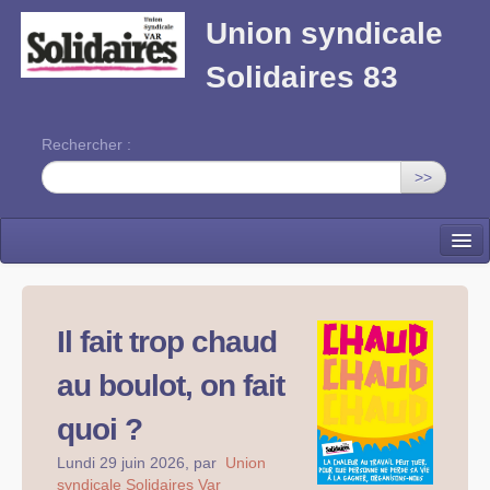
Union syndicale
Solidaires 83
Rechercher :
>>
Solidaires Var
Publications locales
Il fait trop chaud
Union syndicale Solidaires
au boulot, on fait
Vos droits
quoi ?
Formation syndicale
Lundi 29 juin 2026
,
par
Union
syndicale Solidaires Var