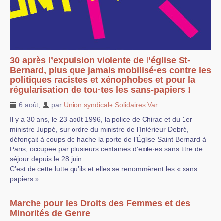
30 après l’expulsion violente de l’église St-
Bernard, plus que jamais mobilisé·es contre les
politiques racistes et xénophobes et pour la
régularisation de tou·tes les sans-papiers !
6 août
,
par
Union syndicale Solidaires Var
Il y a 30 ans, le 23 août 1996, la police de Chirac et du 1er
ministre Juppé, sur ordre du ministre de l’Intérieur Debré,
défonçait à coups de hache la porte de l’Église Saint Bernard à
Paris, occupée par plusieurs centaines d’exilé·es sans titre de
séjour depuis le 28 juin.
C’est de cette lutte qu’ils et elles se renommèrent les « sans
papiers ».
Marche pour les Droits des Femmes et des
Minorités de Genre