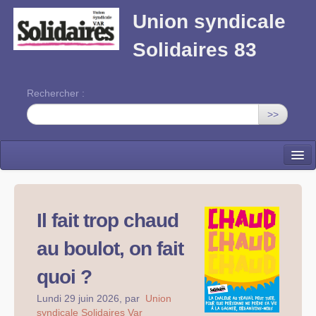
Union syndicale
Solidaires 83
Rechercher :
>>
Solidaires Var
Publications locales
Il fait trop chaud
Union syndicale Solidaires
au boulot, on fait
Vos droits
quoi ?
Formation syndicale
Lundi 29 juin 2026
,
par
Union
syndicale Solidaires Var