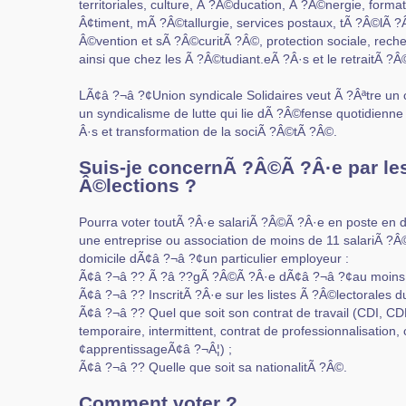
territoriales, culture, Ã ?Â©ducation, Ã ?Â©nergie, format
Â¢timent, mÃ ?Â©tallurgie, services postaux, tÃ ?Â©lÃ 
Â©vention et sÃ ?Â©curitÃ ?Â©, protection sociale, rech
ainsi que chez les Ã ?Â©tudiant.eÃ ?Â·s et le retraitÃ ?Â
LÃ¢â ?¬â ?¢Union syndicale Solidaires veut Ã ?Âªtre un 
un syndicalisme de lutte qui lie dÃ ?Â©fense quotidienn
Â·s et transformation de la sociÃ ?Â©tÃ ?Â©.
Suis-je concernÃ ?Â©Ã ?Â·e par le
Â©lections ?
Pourra voter toutÃ ?Â·e salariÃ ?Â©Ã ?Â·e en poste e
une entreprise ou association de moins de 11 salariÃ ?
domicile dÃ¢â ?¬â ?¢un particulier employeur :
Ã¢â ?¬â ?? Ã ?â ??gÃ ?Â©Ã ?Â·e dÃ¢â ?¬â ?¢au moins 
Ã¢â ?¬â ?? InscritÃ ?Â·e sur les listes Ã ?Â©lectorales du
Ã¢â ?¬â ?? Quel que soit son contrat de travail (CDI, CDD
temporaire, intermittent, contrat de professionnalisation,
¢apprentissageÃ¢â ?¬Â¦) ;
Ã¢â ?¬â ?? Quelle que soit sa nationalitÃ ?Â©.
Comment voter ?