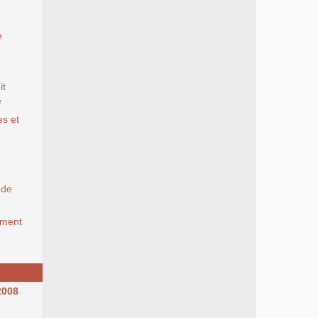
e
it
e
es et
 de
gement
2008