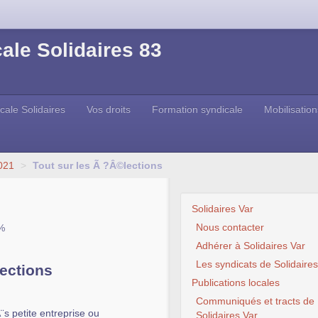
ale Solidaires 83
cale Solidaires
Vos droits
Formation syndicale
Mobilisation
021
>
Tout sur les Ã ?Â©lections
Solidaires Var
Nous contacter
1%
Adhérer à Solidaires Var
Les syndicats de Solidaires
ections
Publications locales
Communiqués et tracts de
s petite entreprise ou
Solidaires Var