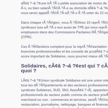
dÃ¢â ?¬â ?¢une trÃ ?Â¨s petite association de moins de
Â·s, ou bien salariÃ ?Â©Ã ?Â·e au domicile dÃ¢â ?¬â ?¢u
vous serez appelÃ ?Â©Ã ?Â·eÃ ?Â·s Ã ?Â voter du 22 mar
Dans chaque rÃ ?Â©gion, vous Ã ?Â©lirez 10 reprÃ ?Â©
syndicaux issu.eÃ ?Â·s eux aussi de TPE qui vous reprÃ
employeurs dans des Commissions Paritaires RÃ ?Â©gion
(CPRI).
Ces Ã ?Â©lections comptent pour la reprÃ ?Â©sentation 
branches professionnelles et les conseils de prudÃ¢â 
score important de Solidaires, vous pourrez mieux dÃ ?Â
Solidaires, cÃ¢â ?¬â ?¢est qui ? c
quoi ?
LÃ¢â ?¬â ?¢Union syndicale Solidaires est une union inte
tous les dÃ ?Â©partements et des secteurs professionnel
syndicats Solidaires, SUD, SNJ, AssoÃ¢â ?¬Â¦, appartie
professionnels du secteur public comme du secteur privÃ
marchand ou non : commerces et services, santÃ ?Â©/soc
restauration, journalisme, nettoyage, banques et finances