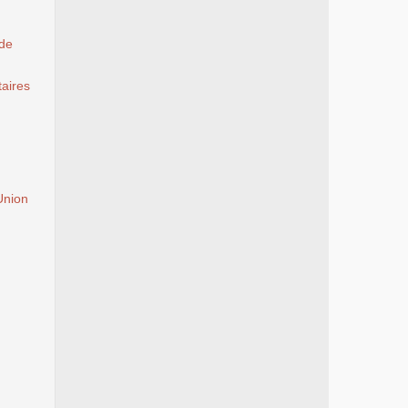
 de
aires
Union