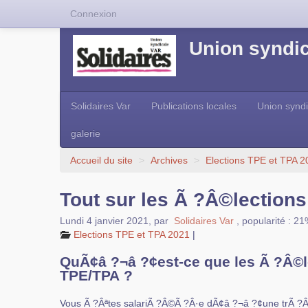
Connexion
Union syndic
Solidaires Var
Publications locales
Union syndi
galerie
Accueil du site
>
Archives
>
Elections TPE et TPA 2
Tout sur les Ã ?Â©lections
Lundi 4 janvier 2021
,
par
Solidaires Var
,
popularité : 2
Elections TPE et TPA 2021
|
QuÃ¢â ?¬â ?¢est-ce que les Ã ?Â©l
TPE/TPA ?
Vous Ã ?Âªtes salariÃ ?Â©Ã ?Â·e dÃ¢â ?¬â ?¢une trÃ ?Â¨