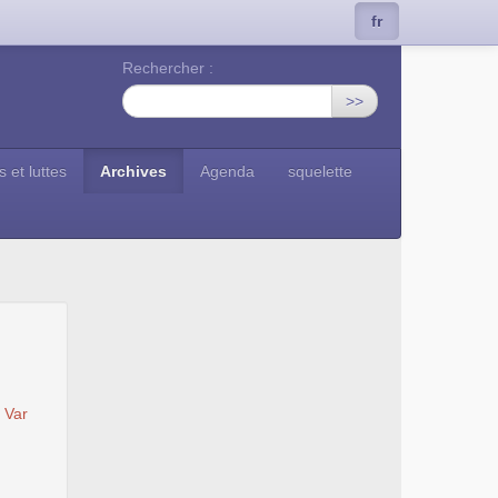
fr
Rechercher :
>>
s et luttes
Archives
Agenda
squelette
 Var