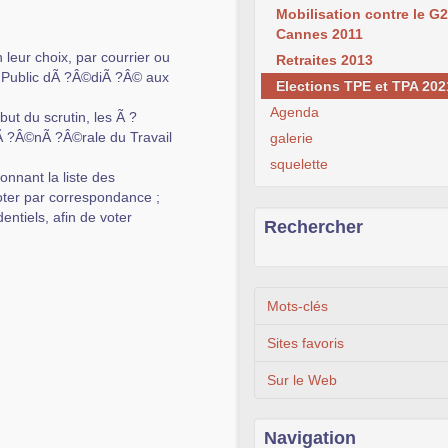
Mobilisation contre le G
Cannes 2011
 leur choix, par courrier ou
Retraites 2013
nd Public dÃ ?Â©diÃ ?Â© aux
Elections TPE et TPA 202
Agenda
ut du scrutin, les Ã ?
GÃ ?Â©nÃ ?Â©rale du Travail
galerie
squelette
nnant la liste des
voter par correspondance ;
ntiels, afin de voter
Rechercher
Mots-clés
Sites favoris
Sur le Web
Navigation