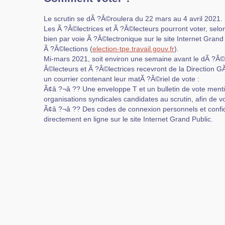
Le scrutin se dÃ ?Â©roulera du 22 mars au 4 avril 2021.
Les Ã ?Â©lectrices et Ã ?Â©lecteurs pourront voter, selon
bien par voie Ã ?Â©lectronique sur le site Internet Gra
Ã ?Â©lections (
election-tpe.travail.gouv.fr
).
Mi-mars 2021, soit environ une semaine avant le dÃ ?Â©b
Â©lecteurs et Ã ?Â©lectrices recevront de la Direction 
un courrier contenant leur matÃ ?Â©riel de vote :
Ã¢â ?¬â ?? Une enveloppe T et un bulletin de vote mentio
organisations syndicales candidates au scrutin, afin de 
Ã¢â ?¬â ?? Des codes de connexion personnels et confide
directement en ligne sur le site Internet Grand Public.