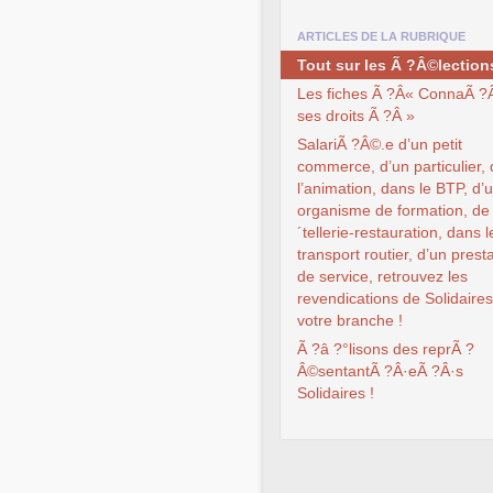
ARTICLES DE LA RUBRIQUE
Tout sur les Ã ?Â©lection
Les fiches Ã ?Â« ConnaÃ ?
ses droits Ã ?Â »
SalariÃ ?Â©.e d’un petit
commerce, d’un particulier,
l’animation, dans le BTP, d’
organisme de formation, de 
´tellerie-restauration, dans l
transport routier, d’un prest
de service, retrouvez les
revendications de Solidaire
votre branche !
Ã ?â ?°lisons des reprÃ ?
Â©sentantÃ ?Â·eÃ ?Â·s
Solidaires !