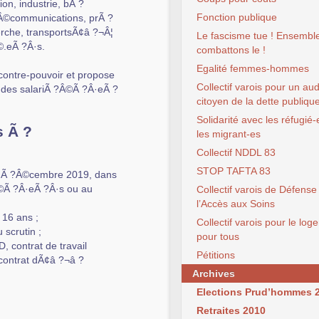
ion, industrie, bÃ ?
Fonction publique
?Â©communications, prÃ ?
erche, transportsÃ¢â ?¬Â¦
Le fascisme tue ! Ensembl
©.eÃ ?Â·s.
combattons le !
Egalité femmes-hommes
contre-pouvoir et propose
Collectif varois pour un aud
e des salariÃ ?Â©Ã ?Â·eÃ ?
citoyen de la dette publiqu
Solidarité avec les réfugié-
s Ã ?
les migrant-es
Collectif NDDL 83
STOP TAFTA 83
n dÃ ?Â©cembre 2019, dans
Â©Ã ?Â·eÃ ?Â·s ou au
Collectif varois de Défense
l’Accès aux Soins
16 ans ;
Collectif varois pour le lo
 scrutin ;
pour tous
, contrat de travail
Pétitions
 contrat dÃ¢â ?¬â ?
Archives
Elections Prud’hommes 
Retraites 2010