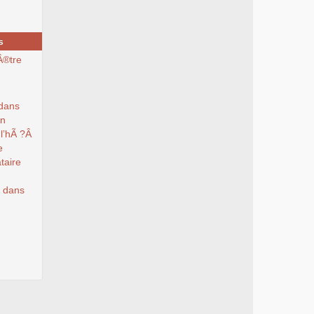
s
Â®tre
 dans
un
l’hÃ ?Â
e
ataire
s dans