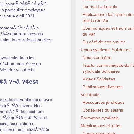
 11 salariÃ ?Â©Ã ?Â·eÃ ?
Journal La Luciole
n particulier employeur,
Publications des syndicats
s au 4 avril 2021.
Solidaires Var
sentantÃ ?Â·eÃ ?Â·s
Communiqués et tracts unit
 ?Â©senteront face aux
du Var
ales Interprofessionnelles
Du côté de nos ami-es
Union syndicale Solidaires
Nous connaître
syndicale dans les
?¬â ?¢hommes. Avec un
Tracts, communiqués de l’
©fendre vos droits.
syndicale Solidaires
Vidéos Solidaires
Ã¢â ?¬â ?¢est
Publications diverses
Vos droits
rprofessionnelle qui couvre
Ressources juridiques
s trÃ ?Â¨s divers. Nos
Conseillers du salarié
nnent Ã ?Â des secteurs
 ?Â© quÃ¢â ?¬â ?¢il soit
Formation syndicale
ial, associations,
Mobilisations et luttes
, chimie, collectivitÃ ?Â©s
Coups pour coûts