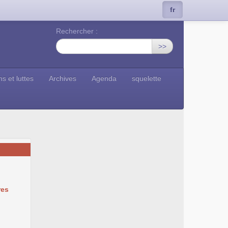
fr
Rechercher :
>>
ns et luttes
Archives
Agenda
squelette
res