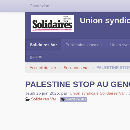
Connexion
Union syndic
Solidaires Var
Publications locales
Union synd
galerie
Accueil du site
>
Solidaires Var
>
PALESTINE STO
PALESTINE STOP AU GEN
Jeudi 26 juin 2025
,
par
Union syndicale Solidaires Var
,
Solidaires Var
|
solidaires83