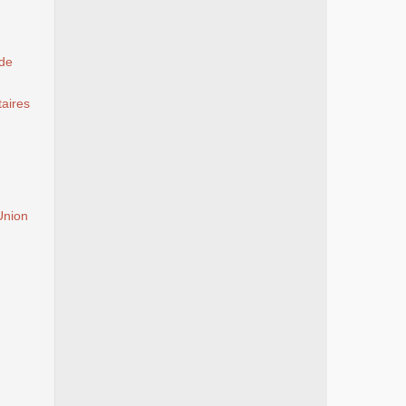
 de
aires
Union