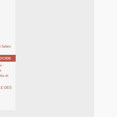
 faites
OCIDE
i :
e
tés et
LE DES