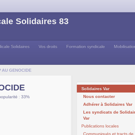
ale Solidaires 83
icale Solidaires
Vos droits
Formation syndicale
Mobilisatio
P AU GENOCIDE
OCIDE
Solidaires Var
Nous contacter
popularité : 33%
Adhérer à Solidaires Var
Les syndicats de Solidai
Var
Publications locales
Communiqués et tracts de