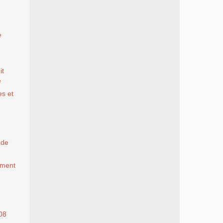
e
it
e
es et
 de
gement
08