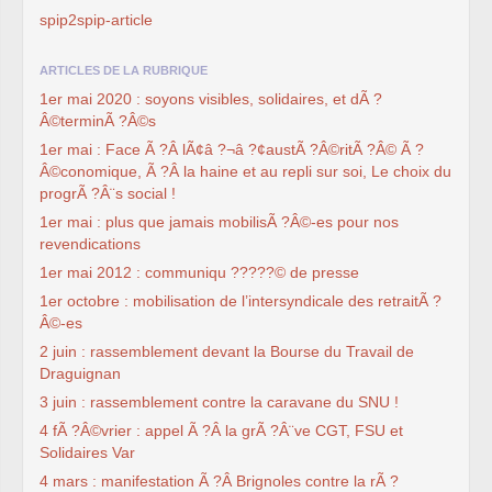
spip2spip-article
ARTICLES DE LA RUBRIQUE
1er mai 2020 : soyons visibles, solidaires, et dÃ ?
Â©terminÃ ?Â©s
1er mai : Face Ã ?Â lÃ¢â ?¬â ?¢austÃ ?Â©ritÃ ?Â© Ã ?
Â©conomique, Ã ?Â la haine et au repli sur soi, Le choix du
progrÃ ?Â¨s social !
1er mai : plus que jamais mobilisÃ ?Â©-es pour nos
revendications
1er mai 2012 : communiqu ?????© de presse
1er octobre : mobilisation de l’intersyndicale des retraitÃ ?
Â©-es
2 juin : rassemblement devant la Bourse du Travail de
Draguignan
3 juin : rassemblement contre la caravane du SNU !
4 fÃ ?Â©vrier : appel Ã ?Â la grÃ ?Â¨ve CGT, FSU et
Solidaires Var
4 mars : manifestation Ã ?Â Brignoles contre la rÃ ?