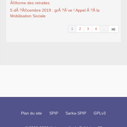
Â©forme des retraites
5 dÃ ?Â©cembre 2019 : grÃ ?Â¨ve ! Appel Ã ?Â la
Mobilisation Sociale
1
2
3
4
...
Plan du site
SPIP
Sarka-SPIP
GPLv3