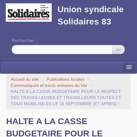
Union syndicale
Solidaires 83
Rechercher :
>>
Solidaires Var
Accueil du site
>
Publications locales
>
Communiqués et tracts unitaires du Var
>
Publications locales
HALTE A LA CASSE BUDGETAIRE POUR LE RESPECT
DES TRAVAILLEUSES ET TRAVAILLEURS TOUTES ET
Union syndicale Solidaires
TOUS MOBILISE.ES LE 18 SEPTEMBRE (ET APRES) !
Vos droits
HALTE A LA CASSE
Formation syndicale
BUDGETAIRE POUR LE