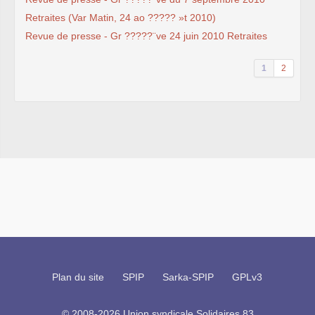
Retraites (Var Matin, 24 ao ????? »t 2010)
Revue de presse - Gr ?????¨ve 24 juin 2010 Retraites
1
2
Plan du site
SPIP
Sarka-SPIP
GPLv3
© 2008-2026 Union syndicale Solidaires 83