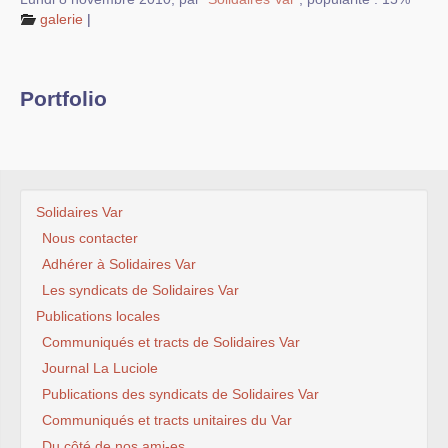
Mobilisations et luttes
galerie
|
Archives
Agenda
Portfolio
squelette
galerie
Solidaires Var
Nous contacter
Adhérer à Solidaires Var
Les syndicats de Solidaires Var
Publications locales
Communiqués et tracts de Solidaires Var
Journal La Luciole
Publications des syndicats de Solidaires Var
Communiqués et tracts unitaires du Var
Du côté de nos ami-es