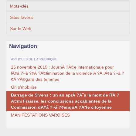
Mots-clés
Sites favoris
Sur le Web
Navigation
ARTICLES DE LA RUBRIQUE
25 novembre 2015 : JournÃ ?Â©e internationale pour
lÃ¢â ?¬â ?¢Ã ?Â©limination de la violence Ã ?Â lÃ¢â ?¬â ?
¢Ã ?Â©gard des femmes
On s’mobilise
Barrage de Sivens : un an aprÃ ?Â¨s la mort de RÃ ?
Â©mi Fraisse, les conclusions accablantes de la
Commission dÃ¢â ?¬â ?¢enquÃ ?Âªte citoyenne
MANIFESTATIONS VAROISES