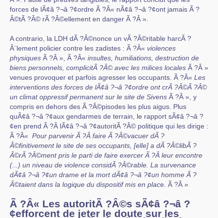
forces de lÃ¢â ?¬â ?¢ordre Ã ?Â« nÃ¢â ?¬â ?¢ont jamais Ã ?
Â©tÃ ?Â© rÃ ?Â©ellement en danger Ã ?Â ».
A contrario, la LDH dÃ ?Â©nonce un vÃ ?Â©ritable harcÃ ?
Â¨lement policier contre les zadistes : Ã ?Â«
violences
physiques
Ã ?Â », Ã ?Â«
insultes, humiliations, destruction de
biens personnels, complicitÃ ?Â© avec les milices locales
Ã ?Â »
venues provoquer et parfois agresser les occupants. Ã ?Â«
Les
interventions des forces de lÃ¢â ?¬â ?¢ordre ont crÃ ?Â©Ã ?Â©
un climat oppressif permanent sur le site de Sivens
Ã ?Â », y
compris en dehors des Ã ?Â©pisodes les plus aigus. Plus
quÃ¢â ?¬â ?¢aux gendarmes de terrain, le rapport sÃ¢â ?¬â ?
¢en prend Ã ?Â lÃ¢â ?¬â ?¢autoritÃ ?Â© politique qui les dirige :
Ã ?Â«
Pour parvenir Ã ?Â faire Ã ?Â©vacuer dÃ ?
Â©finitivement le site de ses occupants, [elle] a dÃ ?Â©libÃ ?
Â©rÃ ?Â©ment pris le parti de faire exercer Ã ?Â leur encontre
(...) un niveau de violence considÃ ?Â©rable. La survenance
dÃ¢â ?¬â ?¢un drame et la mort dÃ¢â ?¬â ?¢un homme Ã ?
Â©taient dans la logique du dispositif mis en plac
e. Ã ?Â »
Ã ?Â« Les autoritÃ ?Â©s sÃ¢â ?¬â ?
¢efforcent de jeter le doute sur les