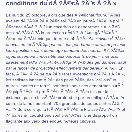
conditions du dÃ ?Â©cÃ ?Â¨s Ã ?Â »
La nuit du 25 octobre, alors que des Ã ?Â©chauffourÃ ?Â©es
avaient dÃ ?Â©jÃ ?Â Ã ?Â©clatÃ ?Â© en journÃ ?Â©e, la prÃ ?
Â©sence dÃ¢â ?¬â ?¢un escadron de gendarmes sur la ZAD,
assignÃ ?Â© Ã ?Â la protection dÃ¢â ?¬â ?¢un gÃ ?Â©nÃ ?
Â©rateur Ã ?Â©lectrique, tourne mal. Ã ?Â«
Ainsi disposÃ ?Â©s
et avec un tel Ã ?Â©quipement, les gendarmes auraient pu tenir
leurs positions sans dommage pendant des heures. Il Ã ?Â©tait
rigoureusement impossible aux opposants de venir menacer
directement lÃ¢â ?¬â ?¢intÃ ?Â©gritÃ ?Â© des gendarmes, sauf
par le lancer de projectiles effectivement dangereux.
Ã ?Â » En
face, Ã ?Â«
Ã ?Â de trÃ ?Â¨s rares exceptions prÃ ?Â¨s
Ã ?Â »,
les zadistes lancent Ã ?Â« des pavÃ ?Â©s, des "cailloux" et
autres "mottes de terre" inoffensifs pour des gendarmes surÃ ?
Â©quipÃ ?Â©s et protÃ ?Â©gÃ ?Â©s Ã ?Â la fois par la
distance, par un fossÃ ?Â© profond et par un grillage Ã ?Â ». Au
cours de la nuit pourtant, 703 grenades de toutes sortes Ã¢â ?
¬â ?? dont celle qui a tuÃ ?Â© RÃ ?Â©mi Fraisse Ã¢â ?¬â ?? et
74 balles en caoutchouc sont tirÃ ?Â©es. Une disproportion
flagrante aux yeux des enquÃ ?Âªteurs citoyens.