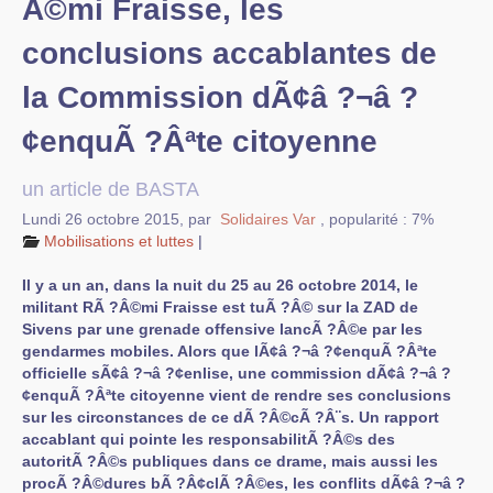
Â©mi Fraisse, les
Mobilisations et luttes
conclusions accablantes de
Archives
la Commission dÃ¢â ?¬â ?
Agenda
¢enquÃ ?Âªte citoyenne
squelette
galerie
un article de BASTA
Lundi 26 octobre 2015
,
par
Solidaires Var
,
popularité : 7%
Mobilisations et luttes
|
Il y a un an, dans la nuit du 25 au 26 octobre 2014, le
militant RÃ ?Â©mi Fraisse est tuÃ ?Â© sur la ZAD de
Sivens par une grenade offensive lancÃ ?Â©e par les
gendarmes mobiles. Alors que lÃ¢â ?¬â ?¢enquÃ ?Âªte
officielle sÃ¢â ?¬â ?¢enlise, une commission dÃ¢â ?¬â ?
¢enquÃ ?Âªte citoyenne vient de rendre ses conclusions
sur les circonstances de ce dÃ ?Â©cÃ ?Â¨s. Un rapport
accablant qui pointe les responsabilitÃ ?Â©s des
autoritÃ ?Â©s publiques dans ce drame, mais aussi les
procÃ ?Â©dures bÃ ?Â¢clÃ ?Â©es, les conflits dÃ¢â ?¬â ?