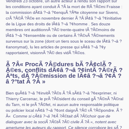
Vendredi 23 octobre, un autre acteur a rendu son rapport sur
les conditions ayant conduit Ã ?Â la mort de RÃ ?Â©mi Fraisse :
la commission dÃ¢â ?¬â ?¢enquÃ ?Âªte citoyenne sur Sivens,
crÃ ?Â©Ã ?Â©e en novembre dernier Ã ?Â lÃ¢â ?¬â ?¢initiative
de la Ligue des droits de lÃ¢â ?¬â ?¢homme . Ses douze
membres ont auditionnÃ ?Â© trente-quatre tÃ ?Â©moins de
lÃ¢â ?¬â ?¢ensemble ou de certains Ã ?Â©vÃ ?Â©nements
survenus sur la zone (dont un tiers sous le sceau de lÃ¢â ?¬â ?
¢anonymat), lu les articles de presse qui sÃ¢â ?¬â ?¢y
rapportaient, visionnÃ ?Â© des vidÃ ?Â©os.
Ã ?Â« ProcÃ ?Â©dures bÃ ?Â¢clÃ ?
Â©es, conflits dÃ¢â ?¬â ?¢intÃ ?Â©rÃ ?
Âªts, dÃ ?Â©mission de lÃ¢â ?¬â ?¢Ã ?
â ?°tat Ã ?Â »
Bien quÃ¢â ?¬â ?¢invitÃ ?Â©s Ã ?Â sÃ¢â ?¬â ?¢exprimer, ni
Thierry Carcenac, le prÃ ?Â©sident du conseil gÃ ?Â©nÃ ?Â©ral
du Tarn, ni le prÃ ?Â©fet, ni aucun autre responsable politique
ou policier local nÃ¢â ?¬â ?¢ont daignÃ ?Â© rÃ ?Â©pondre. Ã ?
Â«
Comme si cÃ¢â ?¬â ?¢Ã ?Â©tait dÃ ?Â©choir que de
dialoguer avec la sociÃ ?Â©tÃ ?Â© civile Ã ?Â », notent avec
amertume les auteurs du rapport. Ce silence corrobore les sÃ ?