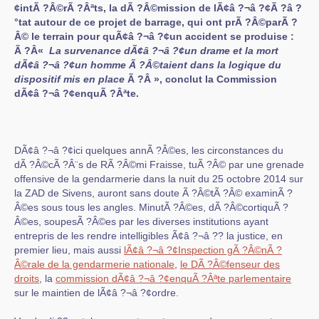
¢intÃ ?Â©rÃ ?Âªts, la dÃ ?Â©mission de lÃ¢â ?¬â ?¢Ã ?â ?
°tat autour de ce projet de barrage, qui ont prÃ ?Â©parÃ ?
Â© le terrain pour quÃ¢â ?¬â ?¢un accident se produise :
Ã ?Â«
La survenance dÃ¢â ?¬â ?¢un drame et la mort
dÃ¢â ?¬â ?¢un homme Ã ?Â©taient dans la logique du
dispositif mis en place
Ã ?Â », conclut la Commission
dÃ¢â ?¬â ?¢enquÃ ?Âªte.
DÃ¢â ?¬â ?¢ici quelques annÃ ?Â©es, les circonstances du
dÃ ?Â©cÃ ?Â¨s de RÃ ?Â©mi Fraisse, tuÃ ?Â© par une grenade
offensive de la gendarmerie dans la nuit du 25 octobre 2014 sur
la ZAD de Sivens, auront sans doute Ã ?Â©tÃ ?Â© examinÃ ?
Â©es sous tous les angles. MinutÃ ?Â©es, dÃ ?Â©cortiquÃ ?
Â©es, soupesÃ ?Â©es par les diverses institutions ayant
entrepris de les rendre intelligibles Ã¢â ?¬â ?? la justice, en
premier lieu, mais aussi
lÃ¢â ?¬â ?¢Inspection gÃ ?Â©nÃ ?
Â©rale de la gendarmerie nationale
,
le DÃ ?Â©fenseur des
droits
, la
commission dÃ¢â ?¬â ?¢enquÃ ?Âªte parlementaire
sur le maintien de lÃ¢â ?¬â ?¢ordre.