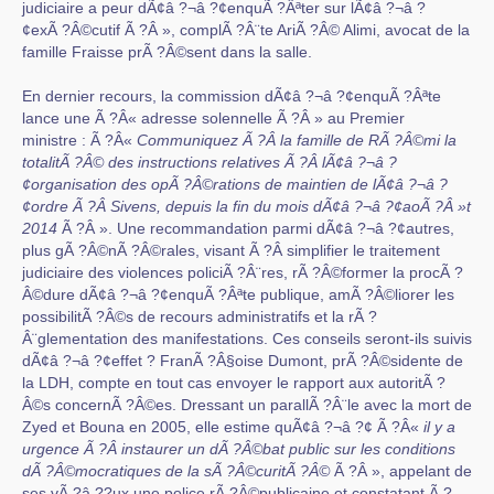
judiciaire a peur dÃ¢â ?¬â ?¢enquÃ ?Âªter sur lÃ¢â ?¬â ?
¢exÃ ?Â©cutif Ã ?Â », complÃ ?Â¨te AriÃ ?Â© Alimi, avocat de la
famille Fraisse prÃ ?Â©sent dans la salle.
En dernier recours, la commission dÃ¢â ?¬â ?¢enquÃ ?Âªte
lance une Ã ?Â« adresse solennelle Ã ?Â » au Premier
ministre : Ã ?Â«
Communiquez Ã ?Â la famille de RÃ ?Â©mi la
totalitÃ ?Â© des instructions relatives Ã ?Â lÃ¢â ?¬â ?
¢organisation des opÃ ?Â©rations de maintien de lÃ¢â ?¬â ?
¢ordre Ã ?Â Sivens, depuis la fin du mois dÃ¢â ?¬â ?¢aoÃ ?Â »t
2014
Ã ?Â ». Une recommandation parmi dÃ¢â ?¬â ?¢autres,
plus gÃ ?Â©nÃ ?Â©rales, visant Ã ?Â simplifier le traitement
judiciaire des violences policiÃ ?Â¨res, rÃ ?Â©former la procÃ ?
Â©dure dÃ¢â ?¬â ?¢enquÃ ?Âªte publique, amÃ ?Â©liorer les
possibilitÃ ?Â©s de recours administratifs et la rÃ ?
Â¨glementation des manifestations. Ces conseils seront-ils suivis
dÃ¢â ?¬â ?¢effet ? FranÃ ?Â§oise Dumont, prÃ ?Â©sidente de
la LDH, compte en tout cas envoyer le rapport aux autoritÃ ?
Â©s concernÃ ?Â©es. Dressant un parallÃ ?Â¨le avec la mort de
Zyed et Bouna en 2005, elle estime quÃ¢â ?¬â ?¢ Ã ?Â«
il y a
urgence Ã ?Â instaurer un dÃ ?Â©bat public sur les conditions
dÃ ?Â©mocratiques de la sÃ ?Â©curitÃ ?Â©
Ã ?Â », appelant de
ses vÃ ?â ??ux une police rÃ ?Â©publicaine et constatant Ã ?