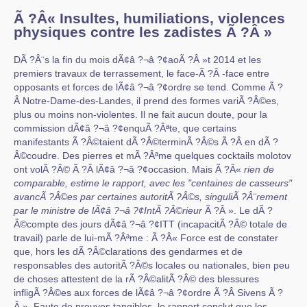
Ã ?Â« Insultes, humiliations, violences
physiques contre les zadistes Ã ?Â »
DÃ ?Â¨s la fin du mois dÃ¢â ?¬â ?¢aoÃ ?Â »t 2014 et les
premiers travaux de terrassement, le face-Ã ?Â -face entre
opposants et forces de lÃ¢â ?¬â ?¢ordre se tend. Comme Ã ?
Â Notre-Dame-des-Landes, il prend des formes variÃ ?Â©es,
plus ou moins non-violentes. Il ne fait aucun doute, pour la
commission dÃ¢â ?¬â ?¢enquÃ ?Âªte, que certains
manifestants Ã ?Â©taient dÃ ?Â©terminÃ ?Â©s Ã ?Â en dÃ ?
Â©coudre. Des pierres et mÃ ?Âªme quelques cocktails molotov
ont volÃ ?Â© Ã ?Â lÃ¢â ?¬â ?¢occasion. Mais Ã ?Â«
rien de
comparable, estime le rapport, avec les "centaines de casseurs"
avancÃ ?Â©es par certaines autoritÃ ?Â©s, singuliÃ ?Â¨rement
par le ministre de lÃ¢â ?¬â ?¢IntÃ ?Â©rieur
Ã ?Â ». Le dÃ ?
Â©compte des jours dÃ¢â ?¬â ?¢ITT (incapacitÃ ?Â© totale de
travail) parle de lui-mÃ ?Âªme : Ã ?Â« Force est de constater
que, hors les dÃ ?Â©clarations des gendarmes et de
responsables des autoritÃ ?Â©s locales ou nationales, bien peu
de choses attestent de la rÃ ?Â©alitÃ ?Â© des blessures
infligÃ ?Â©es aux forces de lÃ¢â ?¬â ?¢ordre Ã ?Â Sivens Ã ?
Â ». Faute de preuves tangibles, le rapport conclut que les