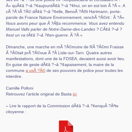
Â« quÃ¢â ?¬â ?¢aujourdÃ¢â ?¬â ?¢hui, on en est loin Ã ?Â ». A
cÃ ?Â´tÃ ?Â© dÃ¢â ?¬â ?¢elle, BenoÃ ?Â®t Hartmann, porte-
parole de France Nature Environnement, renchÃ ?Â©rit : Ã ?Â«
Nous avons peur que Ã ?Â§a recommence. Vous avez entendu
Manuel Valls parler de Notre-Dame-des-Landes ? CÃ¢â ?¬â ?
¢est un va tÃ¢â ?¬â ?¢en-guerre
. Ã ?Â »
Dimanche, une marche en mÃ ?Â©moire de RÃ ?Â©mi Fraisse
Ã ?Â©tait prÃ ?Â©vue Ã ?Â Lisle-sur-Tarn. Quatre autres
manifestations, dont une de la FDSEA, devaient aussi avoir lieu.
En guise de geste dÃ¢â ?¬â ?¢apaisement, la maire de la
commune
a usÃ ?Â©
de ses pouvoirs de police pour toutes les
interdire.
Camille Polloni
Retrouvez l’article original de Basta
ici
–
Lire le rapport de la Commission dÃ¢â ?¬â ?¢enquÃ ?Âªte
citoyenne :