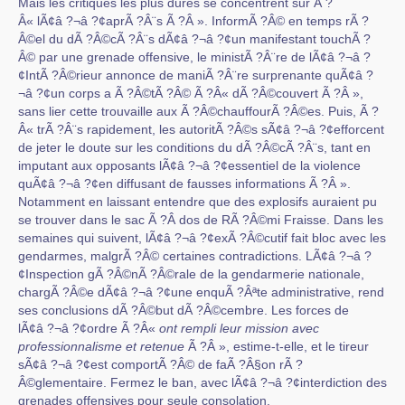
Mais les critiques les plus dures se concentrent sur Ã ?
Â« lÃ¢â ?¬â ?¢aprÃ ?Â¨s Ã ?Â ». InformÃ ?Â© en temps rÃ ?
Â©el du dÃ ?Â©cÃ ?Â¨s dÃ¢â ?¬â ?¢un manifestant touchÃ ?
Â© par une grenade offensive, le ministÃ ?Â¨re de lÃ¢â ?¬â ?
¢IntÃ ?Â©rieur annonce de maniÃ ?Â¨re surprenante quÃ¢â ?
¬â ?¢un corps a Ã ?Â©tÃ ?Â© Ã ?Â« dÃ ?Â©couvert Ã ?Â »,
sans lier cette trouvaille aux Ã ?Â©chauffourÃ ?Â©es. Puis, Ã ?
Â« trÃ ?Â¨s rapidement, les autoritÃ ?Â©s sÃ¢â ?¬â ?¢efforcent
de jeter le doute sur les conditions du dÃ ?Â©cÃ ?Â¨s, tant en
imputant aux opposants lÃ¢â ?¬â ?¢essentiel de la violence
quÃ¢â ?¬â ?¢en diffusant de fausses informations Ã ?Â ».
Notamment en laissant entendre que des explosifs auraient pu
se trouver dans le sac Ã ?Â dos de RÃ ?Â©mi Fraisse. Dans les
semaines qui suivent, lÃ¢â ?¬â ?¢exÃ ?Â©cutif fait bloc avec les
gendarmes, malgrÃ ?Â© certaines contradictions. LÃ¢â ?¬â ?
¢Inspection gÃ ?Â©nÃ ?Â©rale de la gendarmerie nationale,
chargÃ ?Â©e dÃ¢â ?¬â ?¢une enquÃ ?Âªte administrative, rend
ses conclusions dÃ ?Â©but dÃ ?Â©cembre. Les forces de
lÃ¢â ?¬â ?¢ordre Ã ?Â«
ont rempli leur mission avec
professionnalisme et retenue
Ã ?Â », estime-t-elle, et le tireur
sÃ¢â ?¬â ?¢est comportÃ ?Â© de faÃ ?Â§on rÃ ?
Â©glementaire. Fermez le ban, avec lÃ¢â ?¬â ?¢interdiction des
grenades offensives pour seule consolation.