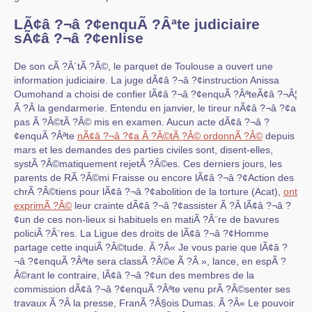
LÃ¢â ?¬â ?¢enquÃ ?Âªte judiciaire
sÃ¢â ?¬â ?¢enlise
De son cÃ ?Â´tÃ ?Â©, le parquet de Toulouse a ouvert une
information judiciaire. La juge dÃ¢â ?¬â ?¢instruction Anissa
Oumohand a choisi de confier lÃ¢â ?¬â ?¢enquÃ ?ÂªteÃ¢â ?¬Â¦
Ã ?Â la gendarmerie. Entendu en janvier, le tireur nÃ¢â ?¬â ?¢a
pas Ã ?Â©tÃ ?Â© mis en examen. Aucun acte dÃ¢â ?¬â ?
¢enquÃ ?Âªte
nÃ¢â ?¬â ?¢a Ã ?Â©tÃ ?Â© ordonnÃ ?Â©
depuis
mars et les demandes des parties civiles sont, disent-elles,
systÃ ?Â©matiquement rejetÃ ?Â©es. Ces derniers jours, les
parents de RÃ ?Â©mi Fraisse ou encore lÃ¢â ?¬â ?¢Action des
chrÃ ?Â©tiens pour lÃ¢â ?¬â ?¢abolition de la torture (Acat),
ont
exprimÃ ?Â©
leur crainte dÃ¢â ?¬â ?¢assister Ã ?Â lÃ¢â ?¬â ?
¢un de ces non-lieux si habituels en matiÃ ?Â¨re de bavures
policiÃ ?Â¨res. La Ligue des droits de lÃ¢â ?¬â ?¢Homme
partage cette inquiÃ ?Â©tude. Ã ?Â« Je vous parie que lÃ¢â ?
¬â ?¢enquÃ ?Âªte sera classÃ ?Â©e Ã ?Â », lance, en espÃ ?
Â©rant le contraire, lÃ¢â ?¬â ?¢un des membres de la
commission dÃ¢â ?¬â ?¢enquÃ ?Âªte venu prÃ ?Â©senter ses
travaux Ã ?Â la presse, FranÃ ?Â§ois Dumas. Ã ?Â« Le pouvoir