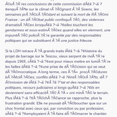
Â©vÃ ?Â¨res conclusions de cette commission dÃ¢â ?¬â ?
¢enquÃ ?Âªte sur le climat rÃ ?Â©gnant Ã ?Â Sivens, les
semaines prÃ ?Â©cÃ ?Â©dant et suivant la mort de RÃ ?Â©mi
Fraisse : un dÃ ?Â©bat public confisquÃ ?Â©, des violences
dramatisÃ ?Â©es lorsquÃ¢â ?¬â ?¢elles touchent les
gendarmes et sous-estimÃ ?Â©es quand elles en viennent, une
impunitÃ ?Â© policiÃ ?Â¨re garantie par des responsables
politiques qui se substituent Ã ?Â une justice frileuse
.
Si la LDH retrace Ã ?Â grands traits lÃ¢â ?¬â ?¢histoire du
projet de barrage sur le Tescou, vieux serpent de riviÃ ?Â¨re
depuis 1969, cÃ¢â ?¬â ?¢est pour mieux mettre en lumiÃ ?Â¨re
les failles dÃ¢â ?¬â ?¢une prise de dÃ ?Â©cision qui se veut
dÃ ?Â©mocratique. A long terme, ces Ã ?Â«
procÃ ?Â©dures
bÃ ?Â¢clÃ ?Â©es, conflits dÃ¢â ?¬â ?¢intÃ ?Â©rÃ ?Âªts, dÃ ?
Â©mission de lÃ¢â ?¬â ?¢Ã ?â ?°tat et des responsables
politiques, recours judiciaires si longs quÃ¢â ?¬â ?¢ils en
deviennent sans efficacitÃ ?Â©
Ã ?Â » ont minÃ ?Â© le terrain.
Plus lÃ¢â ?¬â ?¢Ã ?Â©chÃ ?Â©ance se rapproche, plus la
frustration grandit. Elle ne pouvait dÃ ?Â©boucher que sur un
choc frontal avec ceux qui, par conviction ou par profession,
sÃ¢â ?¬â ?¢employaient Ã ?Â faire dÃ ?Â©marrer le chantier.