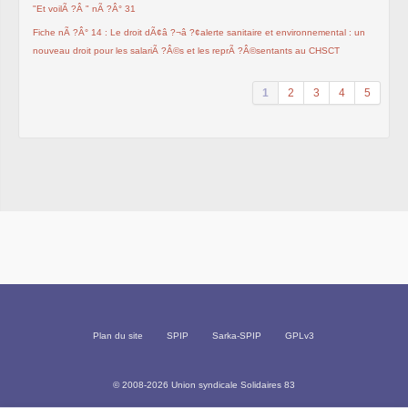
"Et voilÃ ?Â " nÃ ?Â° 31
Fiche nÃ ?Â° 14 : Le droit dÃ¢â ?¬â ?¢alerte sanitaire et environnemental : un
nouveau droit pour les salariÃ ?Â©s et les reprÃ ?Â©sentants au CHSCT
1
2
3
4
5
Plan du site
SPIP
Sarka-SPIP
GPLv3
© 2008-2026 Union syndicale Solidaires 83