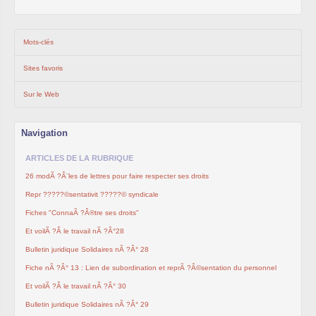
Mots-clés
Sites favoris
Sur le Web
Navigation
ARTICLES DE LA RUBRIQUE
26 modÃ ?Â¨les de lettres pour faire respecter ses droits
Repr ?????©sentativit ?????© syndicale
Fiches "ConnaÃ ?Â®tre ses droits"
Et voilÃ ?Â le travail nÃ ?Â°28
Bulletin juridique Solidaires nÃ ?Â° 28
Fiche nÃ ?Â° 13 : Lien de subordination et reprÃ ?Â©sentation du personnel
Et voilÃ ?Â le travail nÃ ?Â° 30
Bulletin juridique Solidaires nÃ ?Â° 29