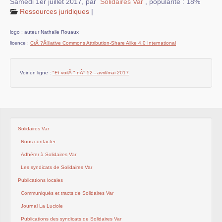
Samedi 1er juillet 2017
,
par
Solidaires Var
,
popularité : 18%
Mobilisations et luttes
Ressources juridiques
|
Archives
logo : auteur Nathalie Rouaux
Agenda
licence :
CrÃ ?Â©ative Commons Attribution-Share Alike 4.0 International
squelette
Voir en ligne :
"Et voilÃ " nÂ° 52 - avril/mai 2017
galerie
Solidaires Var
Nous contacter
Adhérer à Solidaires Var
Les syndicats de Solidaires Var
Publications locales
Communiqués et tracts de Solidaires Var
Journal La Luciole
Publications des syndicats de Solidaires Var