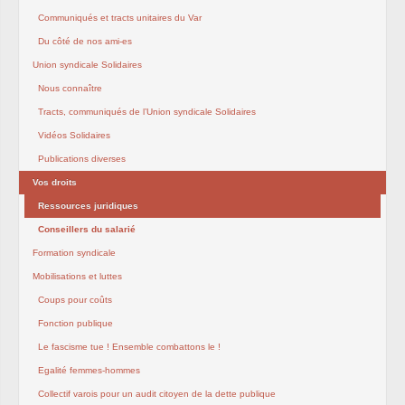
Communiqués et tracts unitaires du Var
Du côté de nos ami-es
Union syndicale Solidaires
Nous connaître
Tracts, communiqués de l’Union syndicale Solidaires
Vidéos Solidaires
Publications diverses
Vos droits
Ressources juridiques
Conseillers du salarié
Formation syndicale
Mobilisations et luttes
Coups pour coûts
Fonction publique
Le fascisme tue ! Ensemble combattons le !
Egalité femmes-hommes
Collectif varois pour un audit citoyen de la dette publique