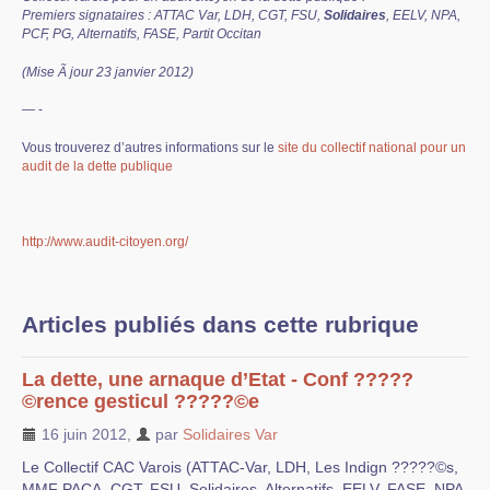
Mobilisations et luttes
Premiers signataires : ATTAC Var, LDH, CGT, FSU,
Solidaires
, EELV, NPA,
PCF, PG, Alternatifs, FASE, Partit Occitan
Archives
(Mise Ã jour 23 janvier 2012)
Agenda
— -
squelette
Vous trouverez d’autres informations sur le
site du collectif national pour un
audit de la dette publique
galerie
http://www.audit-citoyen.org/
Articles publiés dans cette rubrique
La dette, une arnaque d’Etat - Conf ?????
©rence gesticul ?????©e
16 juin 2012
,
par
Solidaires Var
Le Collectif CAC Varois (ATTAC-Var, LDH, Les Indign ?????©s,
MMF PACA, CGT, FSU, Solidaires, Alternatifs, EELV, FASE, NPA,