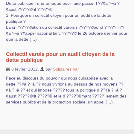
Dette publique : une arnaque pour faire passer l ??¢â ?¬â ?
¢aust ?????©rit ?????©
1. Pourquoi un collectif citoyen pour un audit de la dette
publique ?
La cr ?????©ation du collectif varois r ?????©pond ????? l ??
¢â ?¬â ?¢appel national lanc ?????© le 26 octobre dernier pour
que la dette (…)
Collectif varois pour un audit citoyen de la
dette publique
8 février 2012
,
par
Solidaires Var
Face au discours du pouvoir qui nous culpabilise avec la
dette ??¢â ?¬â ?? nous vivrions au dessus de nos moyens ??
¢â ?¬â ?? et qui impose ????? tous la politique d ??¢â ?¬â ?
¢aust ?????©rit ?????© et le d ?????©mant ?????¨lement des
services publics et de la protection sociale, un appel (…)