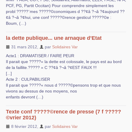
PCF, PG, Partit Occitan) Pour comprendre simplement les
probl ?????¨mes ?????©conomiques d ??¢â ?¬â ?¢aujourd ??
¢â ?¬â ?¢hui, une conf ?????©rence gesticul ?????©e :
Boum, (…)
la dette publique... une arnaque d’Etat
31 mars 2012
,
par
Solidaires Var
Acte1 : DRAMATISER / FAIRE PEUR
Il parait que ?????« la dette est colossale, le pays est au bord
de la faillite.????? » C ??¢â ?¬â ?¢EST FAUX !!!
[...]
Acte 2 : CULPABILISER
Il parait que ?????« nous d ?????©pensons trop et que nous
vivons au dessus de nos moyens, nos
enfants devront (…)
Texte conf ?????©rence de presse (7 f ?????
©vrier 2012)
8 février 2012
,
par
Solidaires Var