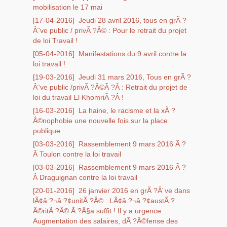
mobilisation le 17 mai
[17-04-2016]
Jeudi 28 avril 2016, tous en grÃ ?
Â¨ve public / privÃ ?Â© : Pour le retrait du projet
de loi Travail !
[05-04-2016]
Manifestations du 9 avril contre la
loi travail !
[19-03-2016]
Jeudi 31 mars 2016, Tous en grÃ ?
Â¨ve public /privÃ ?Â©Ã ?Â : Retrait du projet de
loi du travail El KhomriÃ ?Â !
[16-03-2016]
La haine, le racisme et la xÃ ?
Â©nophobie une nouvelle fois sur la place
publique
[03-03-2016]
Rassemblement 9 mars 2016 Ã ?
Â Toulon contre la loi travail
[03-03-2016]
Rassemblement 9 mars 2016 Ã ?
Â Draguignan contre la loi travail
[20-01-2016]
26 janvier 2016 en grÃ ?Â¨ve dans
lÃ¢â ?¬â ?¢unitÃ ?Â© : LÃ¢â ?¬â ?¢austÃ ?
Â©ritÃ ?Â© Ã ?Â§a suffit ! Il y a urgence :
Augmentation des salaires, dÃ ?Â©fense des