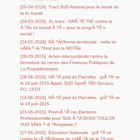
[20-04-2016]
Tract SUD Arsenal pour le retrait de
la loi travail
[24-03-2016]
31 mars : GRÃ ?Ë ?VE contre la
Ã ?Â« loi travail Ã ?Â » pour le progrÃ ?Â¨s
social !
[24-01-2016]
RÃ ?Â©forme territoriale : cette loi
nÃ¢â ?¬â ?¢est pas la NOTRe
[28-09-2015]
Action intersyndicale contre la
fermeture du centre des Finances Publiques de
La Roquebrussane
[18-06-2015]
HÃ ?Â´pital de Pierrefeu : grÃ ?Â¨ve
le 18 juin 2015 Appel, SUD SantÃ ?Â©-Sociaux,
FO, CFDT
[14-06-2015]
HÃ ?Â´pital de Pierrefeu : grÃ ?Â¨ve
le 18 juin 2015
[23-05-2015]
PremiÃ ?Â¨res Elections
Professionnelle pour SUD Ã ?Â DCNS TOULON :
SUD SÃ¢â ?¬â ?¢implante !!
[17-05-2015]
Education Nationale : grÃ ?Â¨ve
contre la rÃ ?Â©forme du collÃ ?Â¨ge le 19 mai