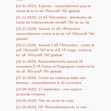
[02-01-2021]
9 janvier : rassemblement pour le
retrait de la loi sÃ ?Â©curitÃ ?Â© globale
[11-12-2020]
12 dÃ ?Â©cembre : distribution de
tracts de l’intersyndicale retraitÃ ?Â©-es du Var
[10-12-2020]
Samedi 12 dÃ ?Â©cembre :
rassemblement contre la loi de "sÃ ?Â©curitÃ ?Â©
globale"
[29-11-2020]
Samedi 5 dÃ ?Â©cembre : contre la
prÃ ?Â©caritÃ ?Â© et le chÃ ?Â´mage, contre la
loi "sÃ ?Â©curitÃ ?Â© globale"
[26-11-2020]
Rassemblements samedi 28
novembre Ã ?Â Toulon et Draguignan contre la loi
de sÃ ?Â©curitÃ ?Â© globale
[21-11-2020]
Contre les violences faites aux
femmes : rassemblement le 25 novembre
[10-09-2020]
17 septembre : une rupture
profonde s’impose
[18-06-2020]
Plan de sortie de crise
[11-05-2020]
DÃ ?Â©confinement du 11 mai :