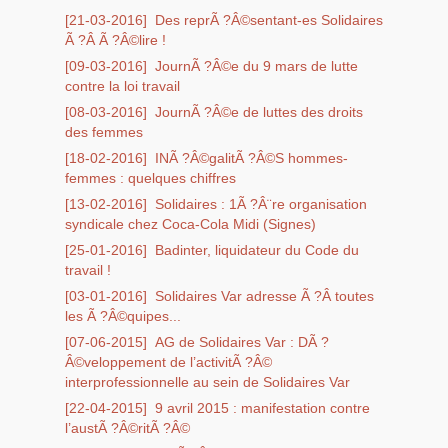
[21-03-2016]
Des reprÃ ?Â©sentant-es Solidaires
Ã ?Â Ã ?Â©lire !
[09-03-2016]
JournÃ ?Â©e du 9 mars de lutte
contre la loi travail
[08-03-2016]
JournÃ ?Â©e de luttes des droits
des femmes
[18-02-2016]
INÃ ?Â©galitÃ ?Â©S hommes-
femmes : quelques chiffres
[13-02-2016]
Solidaires : 1Ã ?Â¨re organisation
syndicale chez Coca-Cola Midi (Signes)
[25-01-2016]
Badinter, liquidateur du Code du
travail !
[03-01-2016]
Solidaires Var adresse Ã ?Â toutes
les Ã ?Â©quipes...
[07-06-2015]
AG de Solidaires Var : DÃ ?
Â©veloppement de l’activitÃ ?Â©
interprofessionnelle au sein de Solidaires Var
[22-04-2015]
9 avril 2015 : manifestation contre
l’austÃ ?Â©ritÃ ?Â©