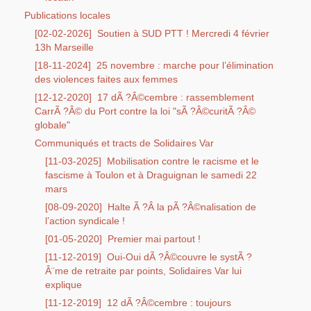
Publications locales
[02-02-2026]
Soutien à SUD PTT ! Mercredi 4 février
13h Marseille
[18-11-2024]
25 novembre : marche pour l’élimination
des violences faites aux femmes
[12-12-2020]
17 dÃ ?Â©cembre : rassemblement
CarrÃ ?Â© du Port contre la loi "sÃ ?Â©curitÃ ?Â©
globale"
Communiqués et tracts de Solidaires Var
[11-03-2025]
Mobilisation contre le racisme et le
fascisme à Toulon et à Draguignan le samedi 22
mars
[08-09-2020]
Halte Ã ?Â la pÃ ?Â©nalisation de
l’action syndicale !
[01-05-2020]
Premier mai partout !
[11-12-2019]
Oui-Oui dÃ ?Â©couvre le systÃ ?
Â¨me de retraite par points, Solidaires Var lui
explique
[11-12-2019]
12 dÃ ?Â©cembre : toujours