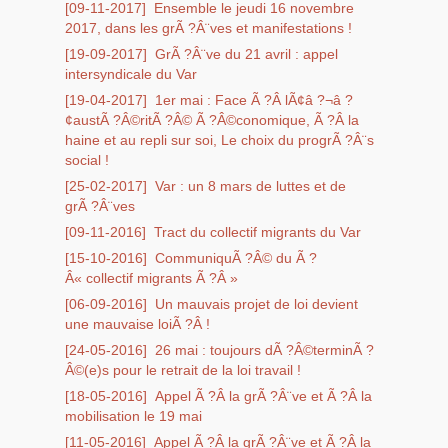
[09-11-2017]
Ensemble le jeudi 16 novembre
2017, dans les grÃ ?Â¨ves et manifestations !
[19-09-2017]
GrÃ ?Â¨ve du 21 avril : appel
intersyndicale du Var
[19-04-2017]
1er mai : Face Ã ?Â lÃ¢â ?¬â ?
¢austÃ ?Â©ritÃ ?Â© Ã ?Â©conomique, Ã ?Â la
haine et au repli sur soi, Le choix du progrÃ ?Â¨s
social !
[25-02-2017]
Var : un 8 mars de luttes et de
grÃ ?Â¨ves
[09-11-2016]
Tract du collectif migrants du Var
[15-10-2016]
CommuniquÃ ?Â© du Ã ?
Â« collectif migrants Ã ?Â »
[06-09-2016]
Un mauvais projet de loi devient
une mauvaise loiÃ ?Â !
[24-05-2016]
26 mai : toujours dÃ ?Â©terminÃ ?
Â©(e)s pour le retrait de la loi travail !
[18-05-2016]
Appel Ã ?Â la grÃ ?Â¨ve et Ã ?Â la
mobilisation le 19 mai
[11-05-2016]
Appel Ã ?Â la grÃ ?Â¨ve et Ã ?Â la