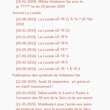
[16-01-2009]
Affiche Solidaires Var pour la
gr ?????¨ve du 29 janvier 2009
Journal La Luciole
[15-08-2019]
La Luciole nÃ ?Â°11 Ã ?â ?°tÃ ?Â©
2019
[18-01-2019]
La Luciole nÃ ?Â°10
[14-11-2016]
La Luciole nÃ ?Â°9
[09-08-2016]
La Luciole nÃ ?Â°8
[24-05-2016]
La Luciole nÃ ?Â°7
[17-03-2016]
La Luciole nÃ ?Â° 6
[25-02-2016]
La Luciole nÃ ?Â°5
[09-06-2015]
La Luciole nÃ ?Â° 1 Ã ?Â 4
Publications des syndicats de Solidaires Var
[12-09-2025]
Jeudi 18 septembre : en grève et
en manif massivement !
[26-03-2025]
Débat public le 3 avril à Toulon à
l’occasion des 80 ans de la Sécu et de son avenir
[11-03-2025]
Mobilisation pour l’accès aux soins
de toutes et tous, pour la reconquête de la Sécu