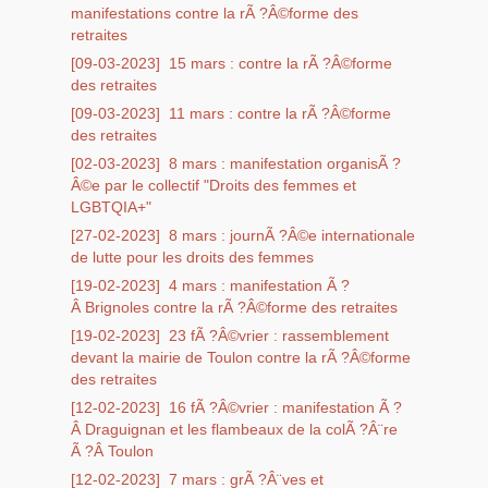
manifestations contre la rÃ ?Â©forme des
retraites
[09-03-2023]
15 mars : contre la rÃ ?Â©forme
des retraites
[09-03-2023]
11 mars : contre la rÃ ?Â©forme
des retraites
[02-03-2023]
8 mars : manifestation organisÃ ?
Â©e par le collectif "Droits des femmes et
LGBTQIA+"
[27-02-2023]
8 mars : journÃ ?Â©e internationale
de lutte pour les droits des femmes
[19-02-2023]
4 mars : manifestation Ã ?
Â Brignoles contre la rÃ ?Â©forme des retraites
[19-02-2023]
23 fÃ ?Â©vrier : rassemblement
devant la mairie de Toulon contre la rÃ ?Â©forme
des retraites
[12-02-2023]
16 fÃ ?Â©vrier : manifestation Ã ?
Â Draguignan et les flambeaux de la colÃ ?Â¨re
Ã ?Â Toulon
[12-02-2023]
7 mars : grÃ ?Â¨ves et