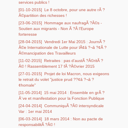
services publics !
[01-10-2015]
Le 8 octobre, pour une autre rÃ ?
Â©partition des richesses !
[23-06-2015]
Hommage aux naufragÃ ?Â©s -
Soutien aux migrants - Non Ã ?Â l’Europe
forteresse
[28-04-2015]
Vendredi 1er Mai 2015 : JournÃ ?
Â©e Internationale de Lutte pour lÃ¢â ?¬â ?¢Ã ?
Â©mancipation des Travailleurs
[11-02-2015]
Retraites : pas d’austÃ ?Â©ritÃ ?
Â© ! Rassemblement 17 fÃ ?Â©vrier 2015
[27-01-2015]
Projet de loi Macron, nous exigeons
le retrait du volet "justice prud ??¢â ?¬â ?
¢homale"
[11-05-2014]
15 mai 2014 : Ensemble en grÃ ?
Â¨ve et manifestation pour la Fonction Publique
[24-04-2014]
CommuniquÃ ?Â© intersyndicale
Var : 1er mai 2014
[06-03-2014]
18 mars 2014 : Non au pacte de
responsabilitÃ ?Â© !