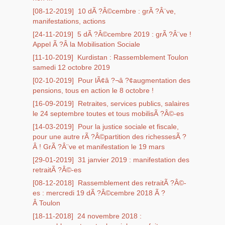
[08-12-2019]
10 dÃ ?Â©cembre : grÃ ?Â¨ve,
manifestations, actions
[24-11-2019]
5 dÃ ?Â©cembre 2019 : grÃ ?Â¨ve !
Appel Ã ?Â la Mobilisation Sociale
[11-10-2019]
Kurdistan : Rassemblement Toulon
samedi 12 octobre 2019
[02-10-2019]
Pour lÃ¢â ?¬â ?¢augmentation des
pensions, tous en action le 8 octobre !
[16-09-2019]
Retraites, services publics, salaires
le 24 septembre toutes et tous mobilisÃ ?Â©-es
[14-03-2019]
Pour la justice sociale et fiscale,
pour une autre rÃ ?Â©partition des richessesÃ ?
Â ! GrÃ ?Â¨ve et manifestation le 19 mars
[29-01-2019]
31 janvier 2019 : manifestation des
retraitÃ ?Â©-es
[08-12-2018]
Rassemblement des retraitÃ ?Â©-
es : mercredi 19 dÃ ?Â©cembre 2018 Ã ?
Â Toulon
[18-11-2018]
24 novembre 2018 :