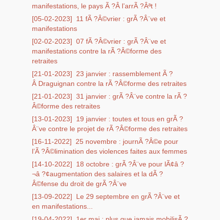
manifestations, le pays Ã ?Â l’arrÃ ?Âªt !
[05-02-2023]
11 fÃ ?Â©vrier : grÃ ?Â¨ve et
manifestations
[02-02-2023]
07 fÃ ?Â©vrier : grÃ ?Â¨ve et
manifestations contre la rÃ ?Â©forme des
retraites
[21-01-2023]
23 janvier : rassemblement Ã ?
Â Draguignan contre la rÃ ?Â©forme des retraites
[21-01-2023]
31 janvier : grÃ ?Â¨ve contre la rÃ ?
Â©forme des retraites
[13-01-2023]
19 janvier : toutes et tous en grÃ ?
Â¨ve contre le projet de rÃ ?Â©forme des retraites
[16-11-2022]
25 novembre : journÃ ?Â©e pour
l’Ã ?Â©limination des violences faites aux femmes
[14-10-2022]
18 octobre : grÃ ?Â¨ve pour lÃ¢â ?
¬â ?¢augmentation des salaires et la dÃ ?
Â©fense du droit de grÃ ?Â¨ve
[13-09-2022]
Le 29 septembre en grÃ ?Â¨ve et
en manifestations...
[19-04-2022]
1er mai : plus que jamais mobilisÃ ?