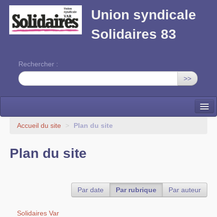
Union syndicale
Solidaires 83
Rechercher :
>>
Solidaires Var
Accueil du site
>
Plan du site
Publications locales
Plan du site
Union syndicale Solidaires
Vos droits
Par date
Par rubrique
Par auteur
Formation syndicale
Solidaires Var