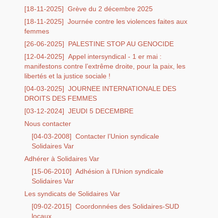
Mobilisations et luttes
[18-11-2025]
Grève du 2 décembre 2025
[18-11-2025]
Journée contre les violences faites aux
Archives
femmes
Agenda
[26-06-2025]
PALESTINE STOP AU GENOCIDE
[12-04-2025]
Appel intersyndical - 1 er mai :
squelette
manifestons contre l’extrême droite, pour la paix, les
libertés et la justice sociale !
galerie
[04-03-2025]
JOURNEE INTERNATIONALE DES
DROITS DES FEMMES
[03-12-2024]
JEUDI 5 DECEMBRE
Nous contacter
[04-03-2008]
Contacter l’Union syndicale
Solidaires Var
Adhérer à Solidaires Var
[15-06-2010]
Adhésion à l’Union syndicale
Solidaires Var
Les syndicats de Solidaires Var
[09-02-2015]
Coordonnées des Solidaires-SUD
locaux