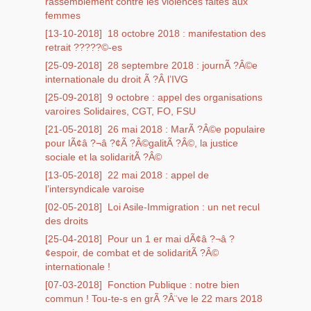
rassemblement contre les violences faites aux
femmes
[13-10-2018]
18 octobre 2018 : manifestation des
retrait ?????©-es
[25-09-2018]
28 septembre 2018 : journÃ ?Â©e
internationale du droit Ã ?Â l’IVG
[25-09-2018]
9 octobre : appel des organisations
varoires Solidaires, CGT, FO, FSU
[21-05-2018]
26 mai 2018 : MarÃ ?Â©e populaire
pour lÃ¢â ?¬â ?¢Ã ?Â©galitÃ ?Â©, la justice
sociale et la solidaritÃ ?Â©
[13-05-2018]
22 mai 2018 : appel de
l’intersyndicale varoise
[02-05-2018]
Loi Asile-Immigration : un net recul
des droits
[25-04-2018]
Pour un 1 er mai dÃ¢â ?¬â ?
¢espoir, de combat et de solidaritÃ ?Â©
internationale !
[07-03-2018]
Fonction Publique : notre bien
commun ! Tou-te-s en grÃ ?Â¨ve le 22 mars 2018