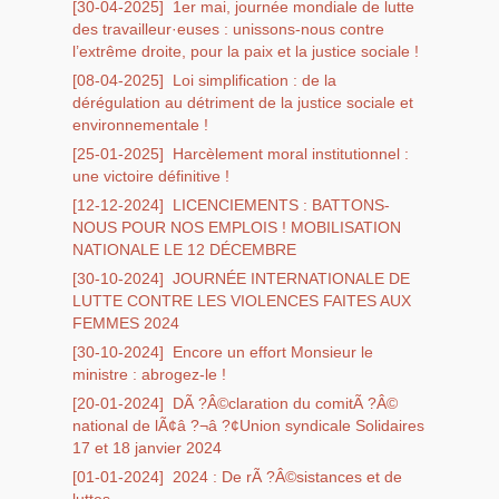
[30-04-2025]
1er mai, journée mondiale de lutte
des travailleur·euses : unissons-nous contre
l’extrême droite, pour la paix et la justice sociale !
[08-04-2025]
Loi simplification : de la
dérégulation au détriment de la justice sociale et
environnementale !
[25-01-2025]
Harcèlement moral institutionnel :
une victoire définitive !
[12-12-2024]
LICENCIEMENTS : BATTONS-
NOUS POUR NOS EMPLOIS ! MOBILISATION
NATIONALE LE 12 DÉCEMBRE
[30-10-2024]
JOURNÉE INTERNATIONALE DE
LUTTE CONTRE LES VIOLENCES FAITES AUX
FEMMES 2024
[30-10-2024]
Encore un effort Monsieur le
ministre : abrogez-le !
[20-01-2024]
DÃ ?Â©claration du comitÃ ?Â©
national de lÃ¢â ?¬â ?¢Union syndicale Solidaires
17 et 18 janvier 2024
[01-01-2024]
2024 : De rÃ ?Â©sistances et de