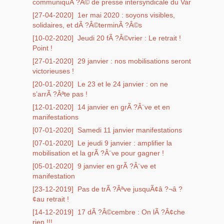
communiquÃ ?Â© de presse intersyndicale du Var
[27-04-2020]
1er mai 2020 : soyons visibles,
solidaires, et dÃ ?Â©terminÃ ?Â©s
[10-02-2020]
Jeudi 20 fÃ ?Â©vrier : Le retrait !
Point !
[27-01-2020]
29 janvier : nos mobilisations seront
victorieuses !
[20-01-2020]
Le 23 et le 24 janvier : on ne
s’arrÃ ?Âªte pas !
[12-01-2020]
14 janvier en grÃ ?Â¨ve et en
manifestations
[07-01-2020]
Samedi 11 janvier manifestations
[07-01-2020]
Le jeudi 9 janvier : amplifier la
mobilisation et la grÃ ?Â¨ve pour gagner !
[05-01-2020]
9 janvier en grÃ ?Â¨ve et
manifestation
[23-12-2019]
Pas de trÃ ?Âªve jusquÃ¢â ?¬â ?
¢au retrait !
[14-12-2019]
17 dÃ ?Â©cembre : On lÃ ?Â¢che
rien !!!