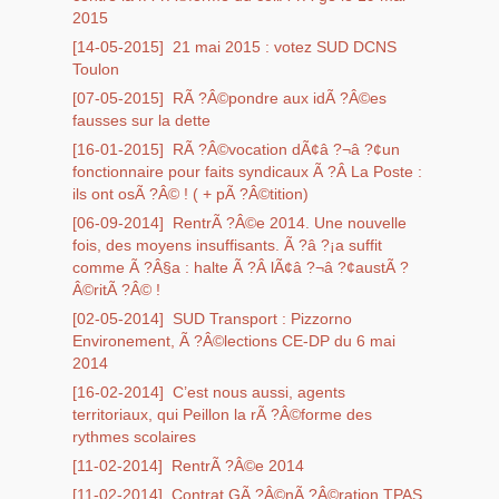
2015
[14-05-2015]
21 mai 2015 : votez SUD DCNS
Toulon
[07-05-2015]
RÃ ?Â©pondre aux idÃ ?Â©es
fausses sur la dette
[16-01-2015]
RÃ ?Â©vocation dÃ¢â ?¬â ?¢un
fonctionnaire pour faits syndicaux Ã ?Â La Poste :
ils ont osÃ ?Â© ! ( + pÃ ?Â©tition)
[06-09-2014]
RentrÃ ?Â©e 2014. Une nouvelle
fois, des moyens insuffisants. Ã ?â ?¡a suffit
comme Ã ?Â§a : halte Ã ?Â lÃ¢â ?¬â ?¢austÃ ?
Â©ritÃ ?Â© !
[02-05-2014]
SUD Transport : Pizzorno
Environement, Ã ?Â©lections CE-DP du 6 mai
2014
[16-02-2014]
C’est nous aussi, agents
territoriaux, qui Peillon la rÃ ?Â©forme des
rythmes scolaires
[11-02-2014]
RentrÃ ?Â©e 2014
[11-02-2014]
Contrat GÃ ?Â©nÃ ?Â©ration TPAS