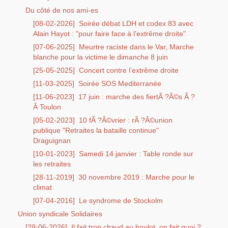
Du côté de nos ami-es
[08-02-2026]
Soirée débat LDH et codex 83 avec
Alain Hayot : "pour faire face à l’extrême droite"
[07-06-2025]
Meurtre raciste dans le Var, Marche
blanche pour la victime le dimanche 8 juin
[25-05-2025]
Concert contre l’extrême droite
[11-03-2025]
Soirée SOS Mediterranée
[11-06-2023]
17 juin : marche des fiertÃ ?Â©s Ã ?
Â Toulon
[05-02-2023]
10 fÃ ?Â©vrier : rÃ ?Â©union
publique "Retraites la bataille continue"
Draguignan
[10-01-2023]
Samedi 14 janvier : Table ronde sur
les retraites
[28-11-2019]
30 novembre 2019 : Marche pour le
climat
[07-04-2016]
Le syndrome de Stockolm
Union syndicale Solidaires
[29-06-2026]
Il fait trop chaud au boulot, on fait quoi ?