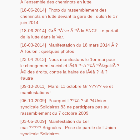
Â l’ensemble des cheminots en lutte
[18-06-2014]
Photo du rassemblement des
cheminots en lutte devant la gare de Toulon le 17
juin 2014
[18-06-2014]
GrÃ ?Â¨ve Ã ?Â la SNCF. Le portail
de la lutte dans le Var.
[18-03-2014]
Manifestation du 18 mars 2014 Ã ?
Â Toulon : quelques photos
[23-04-2013]
Nous manifestons le 1er mai pour
le changement social et lÃ¢â ?¬â ?¢Ã ?Â©galitÃ ?
Â© des droits, contre la haine de lÃ¢â ?¬â ?
¢autre
[09-10-2011]
Mardi 11 octobre Gr ?????¨ve et
manifestations !
[06-10-2009]
Pourquoi l ??¢â ?¬â ?¢Union
syndicale Solidaires 83 ne participera pas au
rassemblement du 7 octobre 2009
[03-05-2009]
Manifestation du 1er
mai ????? Brignoles - Prise de parole de l’Union
syndicale Solidaires