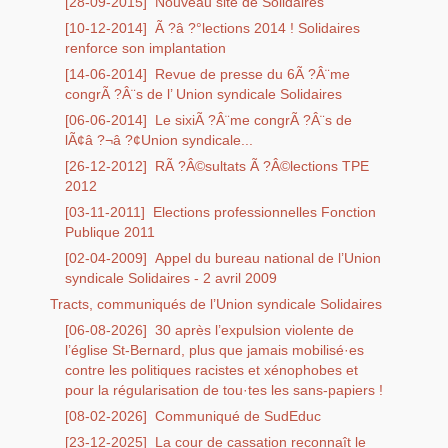
[28-09-2015]
Nouveau site de Solidaires
[10-12-2014]
Ã ?â ?°lections 2014 ! Solidaires
renforce son implantation
[14-06-2014]
Revue de presse du 6Ã ?Â¨me
congrÃ ?Â¨s de l’ Union syndicale Solidaires
[06-06-2014]
Le sixiÃ ?Â¨me congrÃ ?Â¨s de
lÃ¢â ?¬â ?¢Union syndicale...
[26-12-2012]
RÃ ?Â©sultats Ã ?Â©lections TPE
2012
[03-11-2011]
Elections professionnelles Fonction
Publique 2011
[02-04-2009]
Appel du bureau national de l’Union
syndicale Solidaires - 2 avril 2009
Tracts, communiqués de l’Union syndicale Solidaires
[06-08-2026]
30 après l’expulsion violente de
l’église St-Bernard, plus que jamais mobilisé·es
contre les politiques racistes et xénophobes et
pour la régularisation de tou·tes les sans-papiers !
[08-02-2026]
Communiqué de SudEduc
[23-12-2025]
La cour de cassation reconnaît le