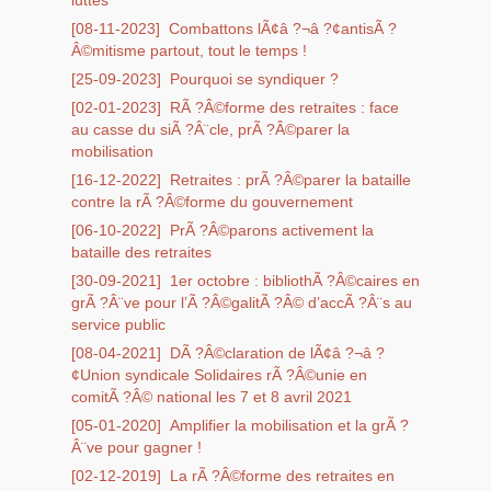
luttes
[08-11-2023]
Combattons lÃ¢â ?¬â ?¢antisÃ ?
Â©mitisme partout, tout le temps !
[25-09-2023]
Pourquoi se syndiquer ?
[02-01-2023]
RÃ ?Â©forme des retraites : face
au casse du siÃ ?Â¨cle, prÃ ?Â©parer la
mobilisation
[16-12-2022]
Retraites : prÃ ?Â©parer la bataille
contre la rÃ ?Â©forme du gouvernement
[06-10-2022]
PrÃ ?Â©parons activement la
bataille des retraites
[30-09-2021]
1er octobre : bibliothÃ ?Â©caires en
grÃ ?Â¨ve pour l’Ã ?Â©galitÃ ?Â© d’accÃ ?Â¨s au
service public
[08-04-2021]
DÃ ?Â©claration de lÃ¢â ?¬â ?
¢Union syndicale Solidaires rÃ ?Â©unie en
comitÃ ?Â© national les 7 et 8 avril 2021
[05-01-2020]
Amplifier la mobilisation et la grÃ ?
Â¨ve pour gagner !
[02-12-2019]
La rÃ ?Â©forme des retraites en