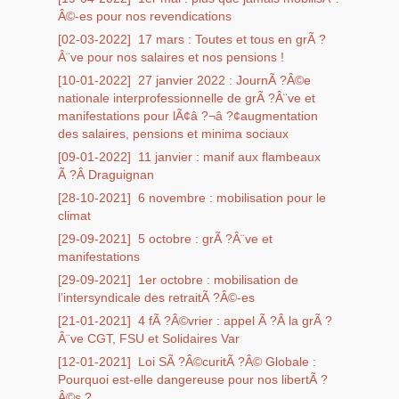
Â©-es pour nos revendications
[02-03-2022]
17 mars : Toutes et tous en grÃ ?
Â¨ve pour nos salaires et nos pensions !
[10-01-2022]
27 janvier 2022 : JournÃ ?Â©e
nationale interprofessionnelle de grÃ ?Â¨ve et
manifestations pour lÃ¢â ?¬â ?¢augmentation
des salaires, pensions et minima sociaux
[09-01-2022]
11 janvier : manif aux flambeaux
Ã ?Â Draguignan
[28-10-2021]
6 novembre : mobilisation pour le
climat
[29-09-2021]
5 octobre : grÃ ?Â¨ve et
manifestations
[29-09-2021]
1er octobre : mobilisation de
l’intersyndicale des retraitÃ ?Â©-es
[21-01-2021]
4 fÃ ?Â©vrier : appel Ã ?Â la grÃ ?
Â¨ve CGT, FSU et Solidaires Var
[12-01-2021]
Loi SÃ ?Â©curitÃ ?Â© Globale :
Pourquoi est-elle dangereuse pour nos libertÃ ?
Â©s ?