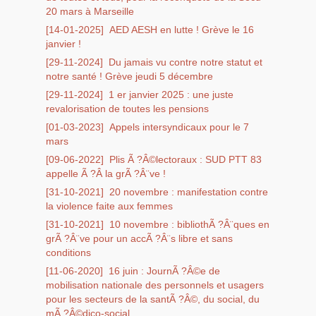
20 mars à Marseille
[14-01-2025]
AED AESH en lutte ! Grève le 16
janvier !
[29-11-2024]
Du jamais vu contre notre statut et
notre santé ! Grève jeudi 5 décembre
[29-11-2024]
1 er janvier 2025 : une juste
revalorisation de toutes les pensions
[01-03-2023]
Appels intersyndicaux pour le 7
mars
[09-06-2022]
Plis Ã ?Â©lectoraux : SUD PTT 83
appelle Ã ?Â la grÃ ?Â¨ve !
[31-10-2021]
20 novembre : manifestation contre
la violence faite aux femmes
[31-10-2021]
10 novembre : bibliothÃ ?Â¨ques en
grÃ ?Â¨ve pour un accÃ ?Â¨s libre et sans
conditions
[11-06-2020]
16 juin : JournÃ ?Â©e de
mobilisation nationale des personnels et usagers
pour les secteurs de la santÃ ?Â©, du social, du
mÃ ?Â©dico-social