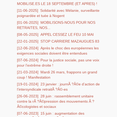
MOBILISE.ES LE 18 SEPTEMBRE (ET APRES) !
[11-06-2025]
Solidarité avec Mélanie, surveillante
poignardée et tuée à Nogent
[01-06-2025]
MOBILISONS-NOUS POUR NOS
RETRAITES, NOS...
[08-05-2025]
APPEL CESSEZ LE FEU 10 MAI
[22-01-2025]
STOP CARRIERE MAZAUGUES 83
[12-06-2024]
Après le choc des européennes les
exigences sociales doivent être entendues
[07-06-2024]
Pour la justice sociale, pas une voix
pour l’extrême droite !
[21-03-2024]
Mardi 26 mars, frappons un grand
coup ! Manifestation
[19-01-2024]
23 janvier : journÃ ?Â©e d’action de
l’intersyndicale retraitÃ ?Â©-es
[26-06-2023]
28 juin : rassemblement unitaire
contre la rÃ ?Â©pression des mouvements Ã ?
Â©cologistes et sociaux
[07-06-2023]
15 juin : augmentation des