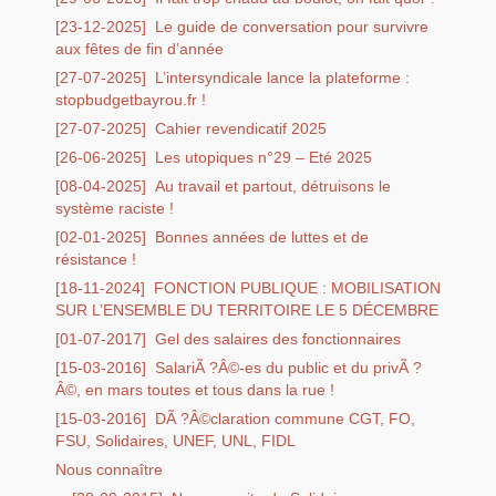
[23-12-2025]
Le guide de conversation pour survivre
aux fêtes de fin d’année
[27-07-2025]
L’intersyndicale lance la plateforme :
stopbudgetbayrou.fr !
[27-07-2025]
Cahier revendicatif 2025
[26-06-2025]
Les utopiques n°29 – Eté 2025
[08-04-2025]
Au travail et partout, détruisons le
système raciste !
[02-01-2025]
Bonnes années de luttes et de
résistance !
[18-11-2024]
FONCTION PUBLIQUE : MOBILISATION
SUR L’ENSEMBLE DU TERRITOIRE LE 5 DÉCEMBRE
[01-07-2017]
Gel des salaires des fonctionnaires
[15-03-2016]
SalariÃ ?Â©-es du public et du privÃ ?
Â©, en mars toutes et tous dans la rue !
[15-03-2016]
DÃ ?Â©claration commune CGT, FO,
FSU, Solidaires, UNEF, UNL, FIDL
Nous connaître