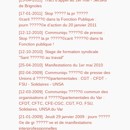
[23-04-2011]
Tract d’appel au 1er mai - Secteur
de Brignoles
[17-01-2011]
Stop ????? la pr ?????
©carit ?????© dans la Fonction Publique :
journ ?????©e d’action du 20 janvier 2011
[12-12-2010]
Communiqu ?????© de presse :
Stop ????? la pr ?????©carit ?????© dans la
Fonction publique !
[12-10-2010]
Stage de formation syndicale
"Sant ?????© au travail"
[25-04-2010]
Manifestations du 1er mai 2010
[02-04-2009]
Communiqu ?????© de presse des
Unions d ?????©partementales : CGT - CFDT -
FSU - Solidaires - UNSA
[12-03-2009]
Communiqu ?????© commun des
organisations d ?????©partementales du Var :
CFDT, CFTC, CFE-CGC, CGT, FO, FSU,
Solidaires, UNSA du Var
[21-01-2009]
Jeudi 29 janvier 2009 : journ ?????
©e de gr ?????¨ve et de manifestations
interprofessionnelles