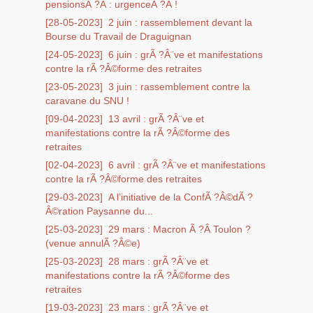
pensionsÃ ?Â : urgenceÃ ?Â !
[28-05-2023]
2 juin : rassemblement devant la
Bourse du Travail de Draguignan
[24-05-2023]
6 juin : grÃ ?Â¨ve et manifestations
contre la rÃ ?Â©forme des retraites
[23-05-2023]
3 juin : rassemblement contre la
caravane du SNU !
[09-04-2023]
13 avril : grÃ ?Â¨ve et
manifestations contre la rÃ ?Â©forme des
retraites
[02-04-2023]
6 avril : grÃ ?Â¨ve et manifestations
contre la rÃ ?Â©forme des retraites
[29-03-2023]
A l’initiative de la ConfÃ ?Â©dÃ ?
Â©ration Paysanne du...
[25-03-2023]
29 mars : Macron Ã ?Â Toulon ?
(venue annulÃ ?Â©e)
[25-03-2023]
28 mars : grÃ ?Â¨ve et
manifestations contre la rÃ ?Â©forme des
retraites
[19-03-2023]
23 mars : grÃ ?Â¨ve et