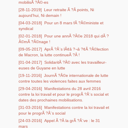
mobilisÃ ?Â©-es
[28-11-2019]
Leur retraite Ã ?Â points, Ni
aujourd’hui, Ni demain !
[04-03-2018]
Pour un 8 mars fÃ ?Â©ministe et
syndical
[02-01-2018]
Pour une annÃ ?Â©e 2018 qui dÃ ?
Â©mÃ ?Â©nage !
[09-05-2017]
AprÃ ?Â¨s lÃ¢â ?¬â ?¢Ã ?Â©lection
de Macron, la lutte continueÃ ?Â !
[01-04-2017]
SolidaritÃ ?Â© avec les travailleur-
euses de Guyane en lutte
[19-11-2016]
JournÃ ?Â©e internationale de lutte
contre toutes les violences faites aux femmes
[29-04-2016]
Manifestations du 28 avril 2016
contre la loi travail et pour le progrÃ ?Â¨s social et
dates des prochaines mobilisations.
[31-03-2016]
Manifestations contre la loi travail et
pour le progrÃ ?Â¨s social
[24-03-2016]
Appel Ã ?Â la grÃ ?Â¨ve : le 31
mars