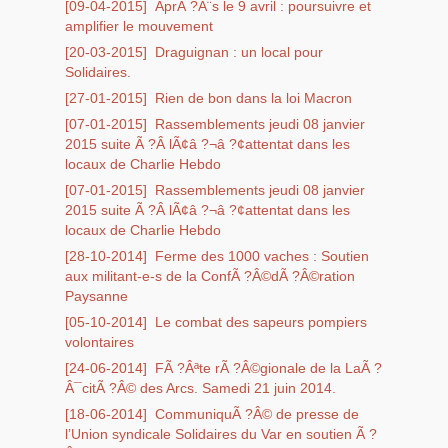
[09-04-2015]
AprÃ ?Â¨s le 9 avril : poursuivre et
amplifier le mouvement
[20-03-2015]
Draguignan : un local pour
Solidaires.
[27-01-2015]
Rien de bon dans la loi Macron
[07-01-2015]
Rassemblements jeudi 08 janvier
2015 suite Ã ?Â lÃ¢â ?¬â ?¢attentat dans les
locaux de Charlie Hebdo
[07-01-2015]
Rassemblements jeudi 08 janvier
2015 suite Ã ?Â lÃ¢â ?¬â ?¢attentat dans les
locaux de Charlie Hebdo
[28-10-2014]
Ferme des 1000 vaches : Soutien
aux militant-e-s de la ConfÃ ?Â©dÃ ?Â©ration
Paysanne
[05-10-2014]
Le combat des sapeurs pompiers
volontaires
[24-06-2014]
FÃ ?Âªte rÃ ?Â©gionale de la LaÃ ?
Â¯citÃ ?Â© des Arcs. Samedi 21 juin 2014.
[18-06-2014]
CommuniquÃ ?Â© de presse de
l’Union syndicale Solidaires du Var en soutien Ã ?